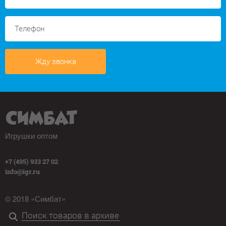
Жду звонка
Игрушки оптом
+7 (495) 933 27 02
info@igr.ru
© 2018 «Симбат»