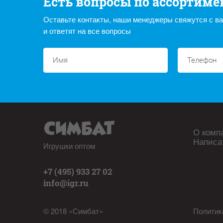
Есть вопросы по ассортиме
Оставьте контакты, наши менеджеры свяжутся с в
и ответят на все вопросы
О комп
Написа
Игрушки оптом
+7 (495) 933 27 02
info@igr.ru
© 2018 «Симбат»
Политик