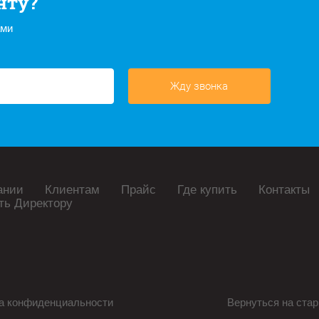
нту?
ами
Жду звонка
ании
Клиентам
Прайс
Где купить
Контакты
ть Директору
а конфиденциальности
Вернуться на стар