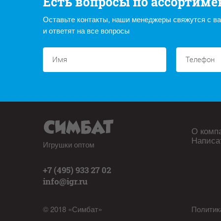
Есть вопросы по ассортиме
Оставьте контакты, наши менеджеры свяжутся с в
и ответят на все вопросы
О комп
Написа
Игрушки оптом
+7 (495) 933 27 02
info@igr.ru
© 2018 «Симбат»
Политик