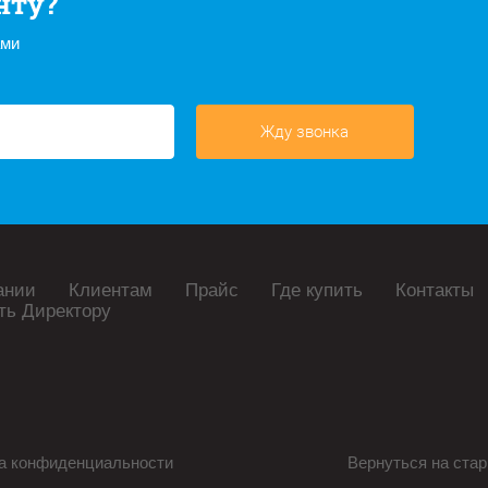
нту?
ами
Жду звонка
ании
Клиентам
Прайс
Где купить
Контакты
ть Директору
а конфиденциальности
Вернуться на стар