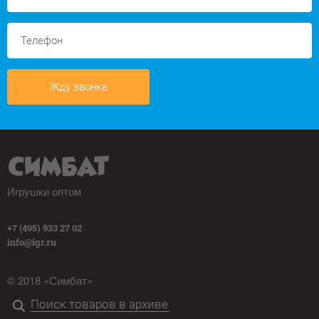
Жду звонка
Игрушки оптом
+7 (495) 933 27 02
info@igr.ru
© 2018 «Симбат»