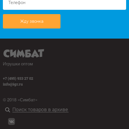
Жду звонка
Игрушки оптом
+7 (495) 933 27 02
info@igr.ru
© 2018 «Симбат»