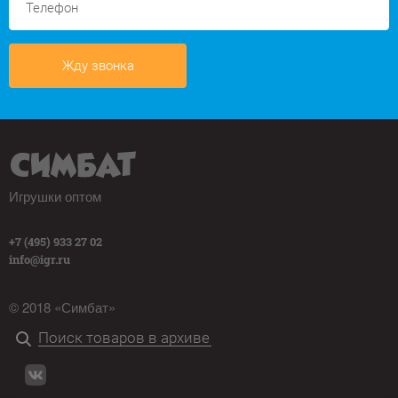
Жду звонка
Игрушки оптом
+7 (495) 933 27 02
info@igr.ru
© 2018 «Симбат»