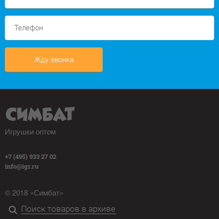
Жду звонка
Игрушки оптом
+7 (495) 933 27 02
info@igr.ru
© 2018 «Симбат»