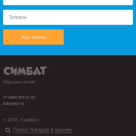
Жду звонка
Игрушки оптом
+7 (495) 933 27 02
info@igr.ru
© 2018 «Симбат»