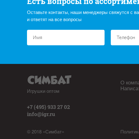
Есть вопросы по ассортиме
Оставьте контакты, наши менеджеры свяжутся с в
и ответят на все вопросы
О комп
Написа
Игрушки оптом
+7 (495) 933 27 02
info@igr.ru
© 2018 «Симбат»
Политик