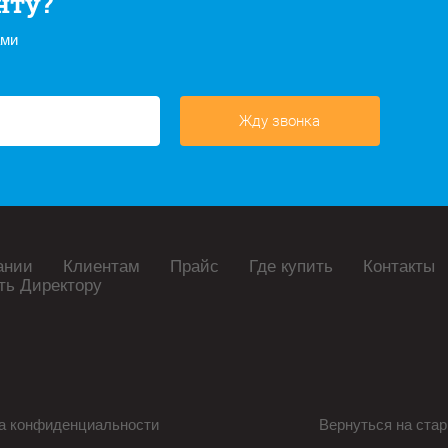
нту?
ами
Жду звонка
ании
Клиентам
Прайс
Где купить
Контакты
ть Директору
а конфиденциальности
Вернуться на стар