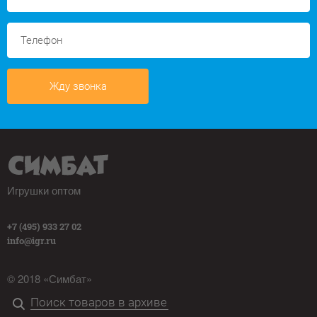
Жду звонка
Игрушки оптом
+7 (495) 933 27 02
info@igr.ru
© 2018 «Симбат»