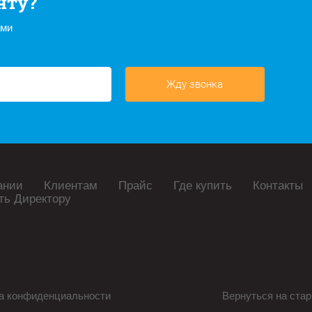
нту?
ами
Жду звонка
ании
Клиентам
Прайс
Где купить
Контакты
ть Директору
а конфиденциальности
Вернуться на стар