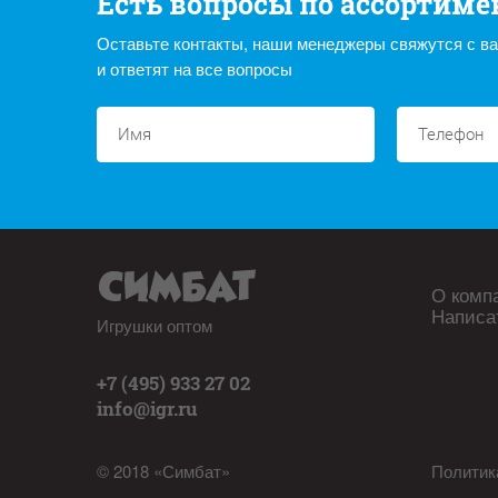
Есть вопросы по ассортиме
Оставьте контакты, наши менеджеры свяжутся с в
и ответят на все вопросы
О комп
Написа
Игрушки оптом
+7 (495) 933 27 02
info@igr.ru
© 2018 «Симбат»
Политик