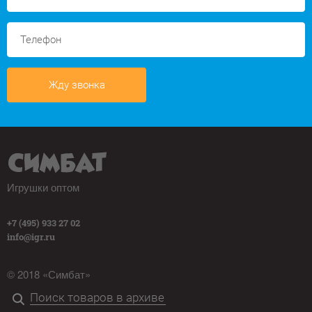
Жду звонка
Игрушки оптом
+7 (495) 933 27 02
info@igr.ru
© 2018 «Симбат»