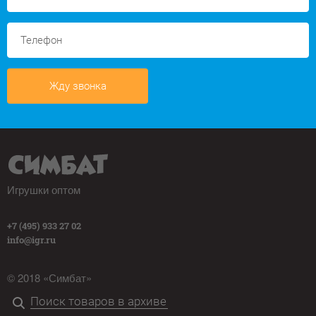
Жду звонка
Игрушки оптом
+7 (495) 933 27 02
info@igr.ru
© 2018 «Симбат»