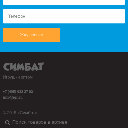
Жду звонка
Игрушки оптом
+7 (495) 933 27 02
info@igr.ru
© 2018 «Симбат»