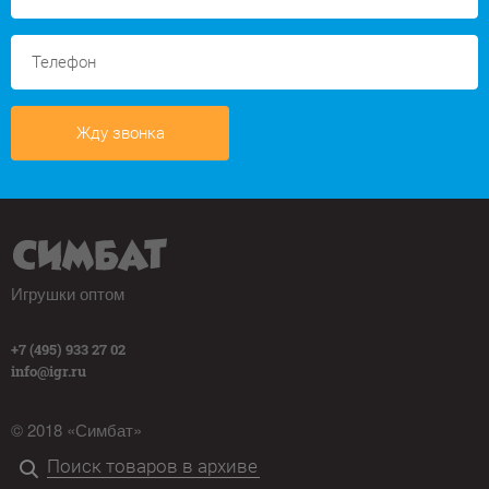
Жду звонка
Игрушки оптом
+7 (495) 933 27 02
info@igr.ru
© 2018 «Симбат»