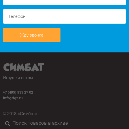
Жду звонка
Игрушки оптом
+7 (495) 933 27 02
info@igr.ru
© 2018 «Симбат»