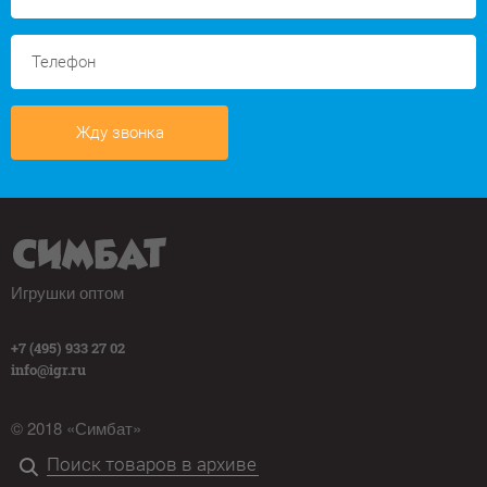
Жду звонка
Игрушки оптом
+7 (495) 933 27 02
info@igr.ru
© 2018 «Симбат»