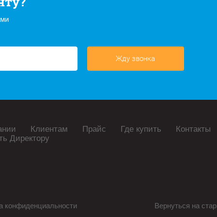
нту?
ами
Жду звонка
ании
Клиентам
Прайс
Где купить
Контакты
ть Директору
а конфиденциальности
Вернуться на стар