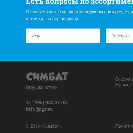
Есть вопросы по ассортиме
Оставьте контакты, наши менеджеры свяжутся с в
и ответят на все вопросы
О комп
Написа
Игрушки оптом
+7 (495) 933 27 02
info@igr.ru
© 2018 «Симбат»
Политик