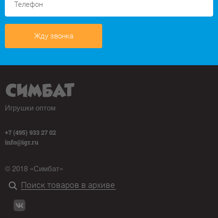
Жду звонка
Игрушки оптом
+7 (495) 933 27 02
info@igr.ru
© 2018 «Симбат»