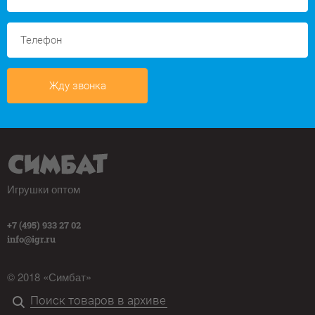
Жду звонка
Игрушки оптом
+7 (495) 933 27 02
info@igr.ru
© 2018 «Симбат»