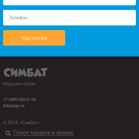
Жду звонка
Игрушки оптом
+7 (495) 933 27 02
info@igr.ru
© 2018 «Симбат»