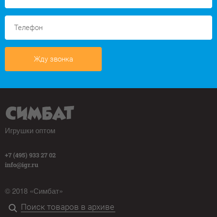
Жду звонка
Игрушки оптом
+7 (495) 933 27 02
info@igr.ru
© 2018 «Симбат»