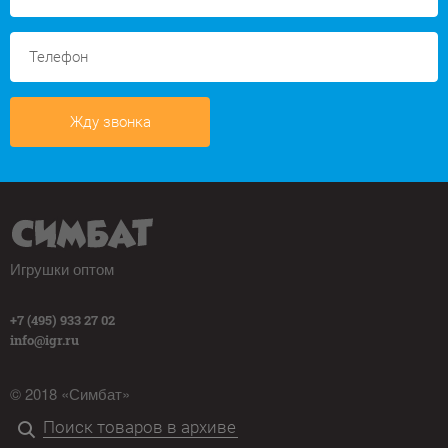
Жду звонка
Игрушки оптом
+7 (495) 933 27 02
info@igr.ru
© 2018 «Симбат»