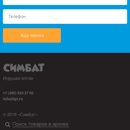
Жду звонка
Игрушки оптом
+7 (495) 933 27 02
info@igr.ru
© 2018 «Симбат»