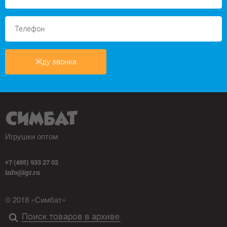
Жду звонка
Игрушки оптом
+7 (495) 933 27 02
info@igr.ru
© 2018 «Симбат»