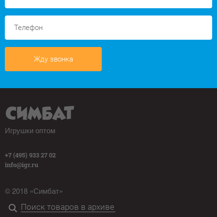
Жду звонка
Игрушки оптом
+7 (495) 933 27 02
info@igr.ru
© 2018 «Симбат»