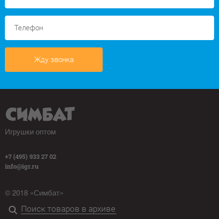
Жду звонка
Игрушки оптом
+7 (495) 933 27 02
info@igr.ru
© 2018 «Симбат»