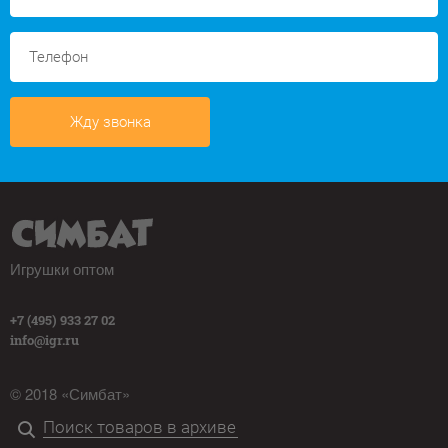
Жду звонка
Игрушки оптом
+7 (495) 933 27 02
info@igr.ru
© 2018 «Симбат»