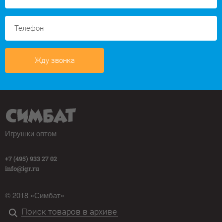
Жду звонка
Игрушки оптом
+7 (495) 933 27 02
info@igr.ru
© 2018 «Симбат»