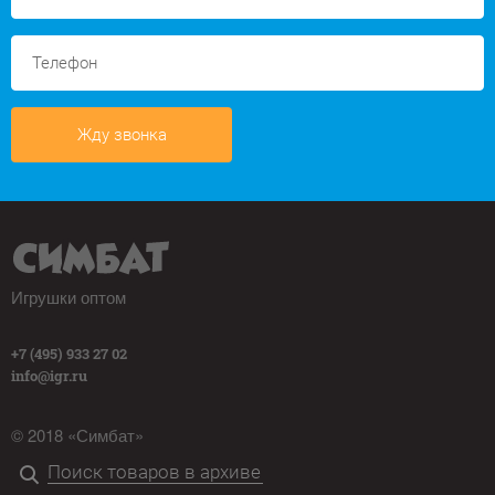
Жду звонка
Игрушки оптом
+7 (495) 933 27 02
info@igr.ru
© 2018 «Симбат»