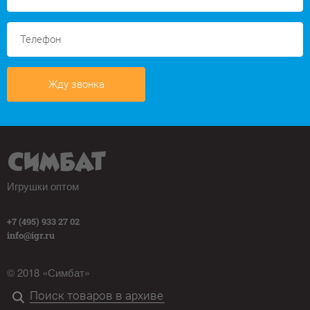
Жду звонка
Игрушки оптом
+7 (495) 933 27 02
info@igr.ru
© 2018 «Симбат»