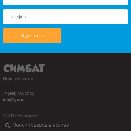
Жду звонка
Игрушки оптом
+7 (495) 933 27 02
info@igr.ru
© 2018 «Симбат»