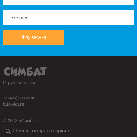
Жду звонка
Игрушки оптом
+7 (495) 933 27 02
info@igr.ru
© 2018 «Симбат»