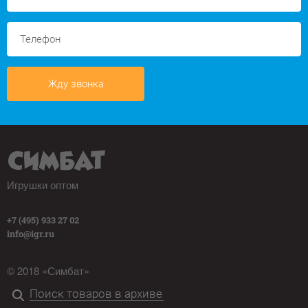
Жду звонка
Игрушки оптом
+7 (495) 933 27 02
info@igr.ru
© 2018 «Симбат»