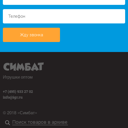
Жду звонка
Игрушки оптом
+7 (495) 933 27 02
info@igr.ru
© 2018 «Симбат»