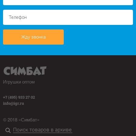
Жду звонка
Игрушки оптом
+7 (495) 933 27 02
info@igr.ru
© 2018 «Симбат»