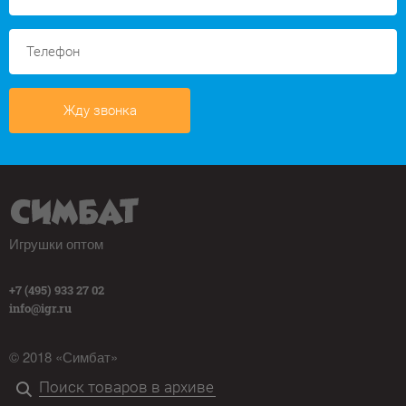
Жду звонка
Игрушки оптом
+7 (495) 933 27 02
info@igr.ru
© 2018 «Симбат»