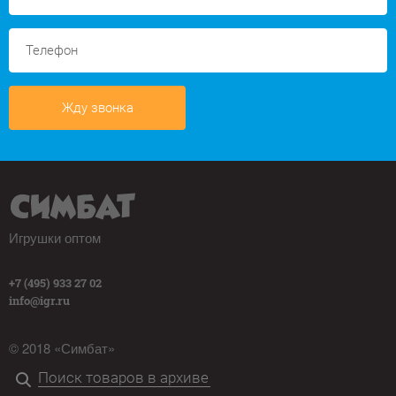
Жду звонка
Игрушки оптом
+7 (495) 933 27 02
info@igr.ru
© 2018 «Симбат»