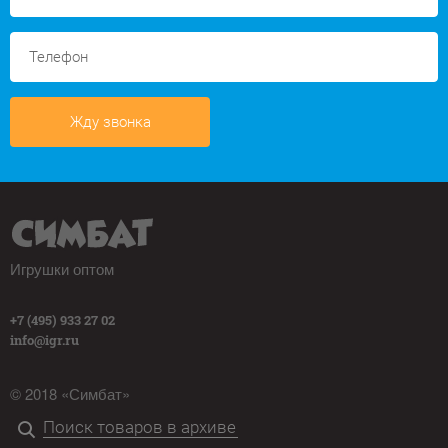
Жду звонка
Игрушки оптом
+7 (495) 933 27 02
info@igr.ru
© 2018 «Симбат»