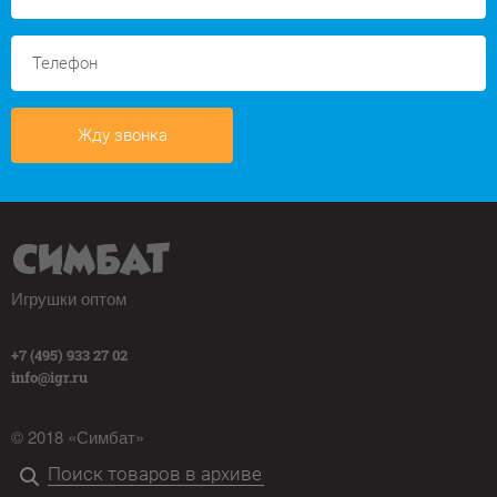
Жду звонка
Игрушки оптом
+7 (495) 933 27 02
info@igr.ru
© 2018 «Симбат»