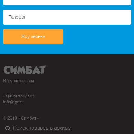
Жду звонка
Игрушки оптом
+7 (495) 933 27 02
info@igr.ru
© 2018 «Симбат»