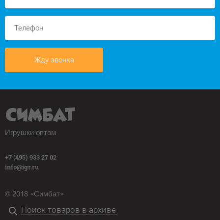
Жду звонка
Игрушки оптом
+7 (495) 933 27 02
info@igr.ru
© 2018 «Симбат»