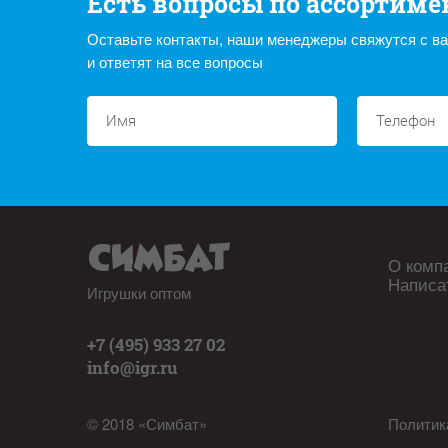
Есть вопросы по ассортиме
Оставьте контакты, наши менеджеры свяжутся с в
и ответят на все вопросы
О комп
Написа
Игрушки оптом
+7 (495) 933 27 02
info@igr.ru
© 2018 «Симбат»
Политик