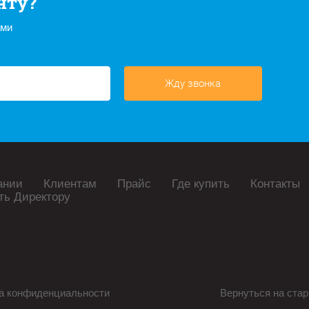
нту?
ами
Жду звонка
ании
Клиентам
Прайс
Где купить
Контакты
ть Директору
а конфиденциальности
Вернуться на стар