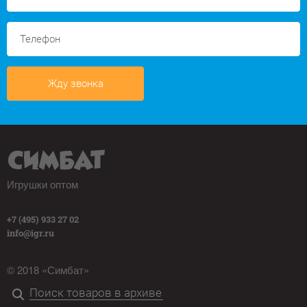
Жду звонка
Игрушки оптом
+7 (495) 933 27 02
info@igr.ru
© 2018 «Симбат»