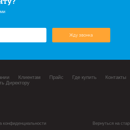
нту?
ами
Жду звонка
ании
Клиентам
Прайс
Где купить
Контакты
ть Директору
а конфиденциальности
Вернуться на стар