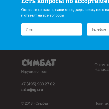
Есть вопросы по ассортиме
Оставьте контакты, наши менеджеры свяжутся с в
и ответят на все вопросы
О комп
Написа
Игрушки оптом
+7 (495) 933 27 02
info@igr.ru
© 2018 «Симбат»
Политик