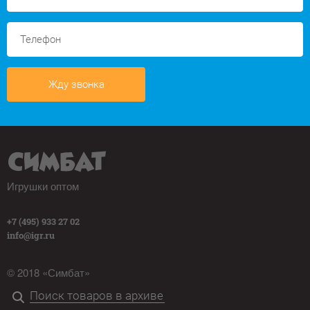
Жду звонка
Игрушки оптом
+7 (495) 933 27 02
info@igr.ru
© 2018 «Симбат»