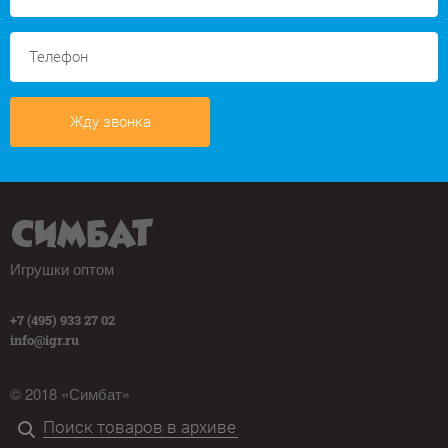
Жду звонка
Игрушки оптом
+7 (495) 933 27 02
info@igr.ru
© 2018 «Симбат»