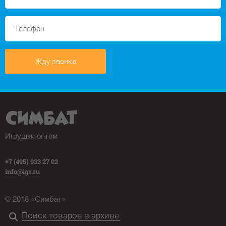
Жду звонка
Игрушки оптом
+7 (495) 933 27 02
info@igr.ru
© 2018 «Симбат»