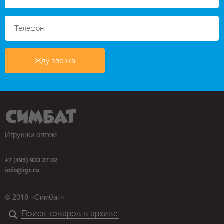
Жду звонка
Игрушки оптом
+7 (495) 933 27 02
info@igr.ru
© 2018 «Симбат»