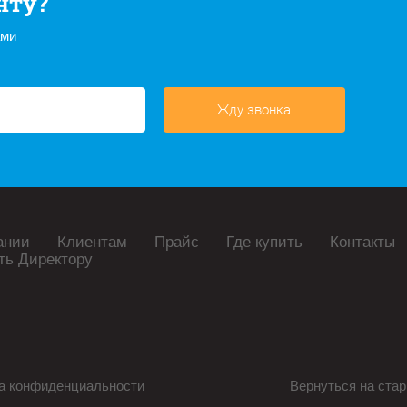
нту?
ами
Жду звонка
ании
Клиентам
Прайс
Где купить
Контакты
ть Директору
а конфиденциальности
Вернуться на стар