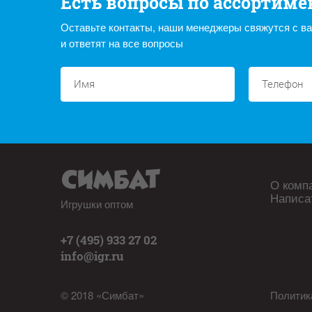
Есть вопросы по ассортиме
Оставьте контакты, наши менеджеры свяжутся с в
и ответят на все вопросы
О комп
Написа
Игрушки оптом
+7 (495) 933 27 02
info@igr.ru
© 2018 «Симбат»
Политик